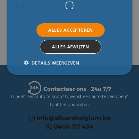
de 24 uur.
ALLES ACCEPTEREN
ALLES AFWIJZEN
DETAILS WEERGEVEN
Strikt noodzakelijk
Prestatie
Targeting
Contacteer ons - 24u 7/7
U heeft een auto te koop? U wenst een auto te verkopen?
Functioneel
Laat het ons weten!
Strikt noodzakelijke cookies maken de
kernfunctionaliteiten van de website mogelijk,
info@allcarsbelgium.be
zoals gebruikersaanmelding en accountbeheer.
De website kan niet goed worden gebruikt zonder
0486 117 434
de strikt noodzakelijke cookies.
Naam
Aanbieder
/
Domein
Vervaldatum