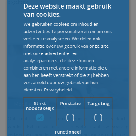
opgehaald.
Deze website maakt gebruik
van cookies.
We gebruiken cookies om inhoud en
advertenties te personaliseren en om ons
verkeer te analyseren. We delen ook
informatie over uw gebruik van onze site
met onze advertentie- en
analysepartners, die deze kunnen
combineren met andere informatie die u
aan hen heeft verstrekt of die zij hebben
verzameld door uw gebruik van hun
diensten.
Privacybeleid
Strikt
Prestatie
Targeting
Mobilhomes
noodzakelijk
Ook mobilehomes / campers kunnen via ons verkocht
worden. Het maakt niet uit in welke staat uw voertuig
Functioneel
verkeert wij garanderen een snelle afhandeling en dat binnen