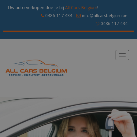
Uw auto verkopen doe je bij
All Cars Belgium
!
0486 117 434
info@allcarsbelgium.be
0486 117 434
Toggle
navigat