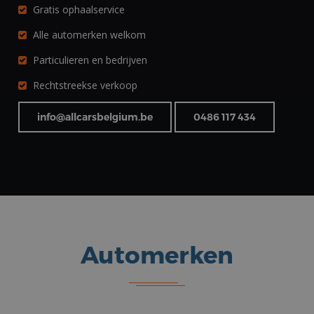
Gratis ophaalservice
Aanbieder
/
Naam
Vervaldatum
Omschrijving
Domein
Alle automerken welkom
_gcl_au
3 maanden
Deze cookie
Google LLC
Particulieren en bedrijven
wordt
.allcarsbelgium.be
ingesteld
door
Rechtstreekse verkoop
Doubleclick
en voert
informatie uit
info@allcarsbelgium.be
0486 117 434
over hoe de
eindgebruiker
de website
gebruikt en
over
eventuele
advertenties
die de
eindgebruiker
heeft gezien
voordat hij de
genoemde
website
Automerken
bezocht.