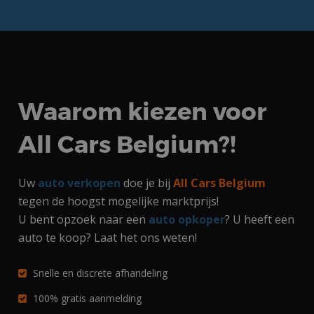
ASP.NET_SessionId
Sessie
Microsoft
Corporation
www.allcarsbelgium.be
Waarom kiezen voor
All Cars Belgium?!
Uw
auto verkopen
doe je bij
All Cars Belgium
tegen de hoogst mogelijke marktprijs!
U bent opzoek naar een
auto opkoper
? U heeft een
Google Privacy Policy
auto te koop? Laat het ons weten!
Snelle en discrete afhandeling
100% gratis aanmelding