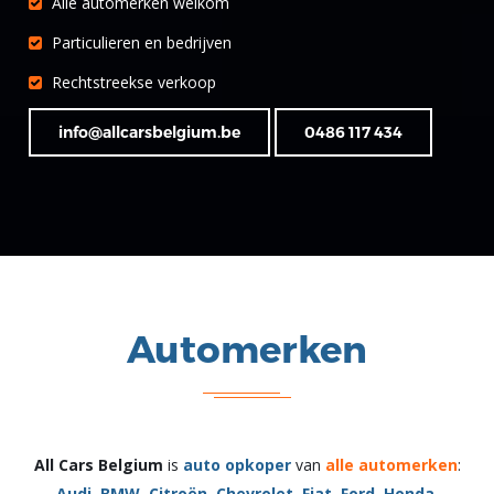
Alle automerken welkom
Particulieren en bedrijven
Rechtstreekse verkoop
info@allcarsbelgium.be
0486 117 434
Automerken
All Cars Belgium
is
auto opkoper
van
alle automerken
:
Audi
,
BMW
,
Citroën
,
Chevrolet
,
Fiat
,
Ford
,
Honda
,