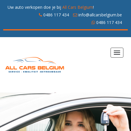
Uw auto verkopen doe je bij
All Cars Belgium
!
0486 117 434
info@allcarsbelgium.be
0486 117 434
Toggle
navigat